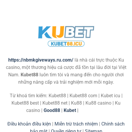
https://nbmkgiveways.ru.com/
là nhà cái trực thuộc Ku
casino, một thương hiệu cá cược đã tồn tại lâu đời tại Việt
Nam.
Kubet88
luôn tìm tòi và mang đến cho người chơi
những nâng cấp và trải nghiệm mới mỗi ngày.
Từ khoá tìm kiếm: Kubet88 | Kubet88 com | Kubet icu |
Kubet88 best | Kubet88 net | Ku88 | Ku88 casino | Ku
casino |
Good88
|
Kubet
|
kkwin
okwin
Điều khoản điều kiện
|
Miễn trừ trách nhiệm
|
Chính sách
bảo mật
|
Quyền riêng tư
|
Sitemap