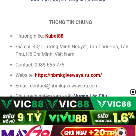
THÔNG TIN CHUNG
Thương hiệu:
Kubet88
Địa chỉ: 40/1 Lương Minh Nguyệt, Tân Thới Hoà, Tân
Phú, Hồ Chí Minh, Việt Nam
Contact:
0985 665 775
Website:
https://nbmkgiveways.ru.com/
Email:
contact@nbmkgiveways.ru.com
Chịu trách nhiệm sản xuất:
Vương Lộc Cầu
Hastag: #KUBET88 #nbmkgiveways.ru.com
#nhacaiKUBET88 #linkKUBET88 #trangchuKUBET88
#KUBET88casino #KUBET88daga