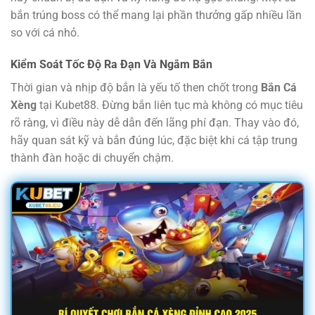
bắn trúng boss có thể mang lại phần thưởng gấp nhiều lần
so với cá nhỏ.
Kiểm Soát Tốc Độ Ra Đạn Và Ngắm Bắn
Thời gian và nhịp độ bắn là yếu tố then chốt trong
Bắn Cá
Xèng
tại Kubet88. Đừng bắn liên tục mà không có mục tiêu
rõ ràng, vì điều này dễ dẫn đến lãng phí đạn. Thay vào đó,
hãy quan sát kỹ và bắn đúng lúc, đặc biệt khi cá tập trung
thành đàn hoặc di chuyển chậm.