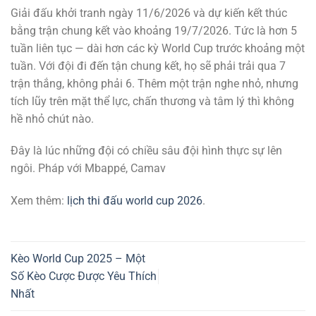
Giải đấu khởi tranh ngày 11/6/2026 và dự kiến kết thúc
bằng trận chung kết vào khoảng 19/7/2026. Tức là hơn 5
tuần liên tục — dài hơn các kỳ World Cup trước khoảng một
tuần. Với đội đi đến tận chung kết, họ sẽ phải trải qua 7
trận thắng, không phải 6. Thêm một trận nghe nhỏ, nhưng
tích lũy trên mặt thể lực, chấn thương và tâm lý thì không
hề nhỏ chút nào.
Đây là lúc những đội có chiều sâu đội hình thực sự lên
ngôi. Pháp với Mbappé, Camav
Xem thêm:
lịch thi đấu world cup 2026
.
Kèo World Cup 2025 – Một
Số Kèo Cược Được Yêu Thích
Nhất