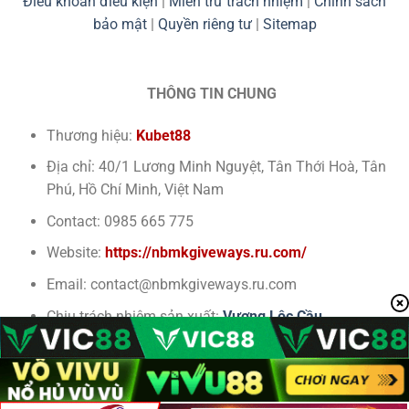
Điều khoản điều kiện
|
Miễn trừ trách nhiệm
|
Chính sách
bảo mật
|
Quyền riêng tư
|
Sitemap
THÔNG TIN CHUNG
Thương hiệu:
Kubet88
Địa chỉ: 40/1 Lương Minh Nguyệt, Tân Thới Hoà, Tân
Phú, Hồ Chí Minh, Việt Nam
Contact:
0985 665 775
Website:
https://nbmkgiveways.ru.com/
Email:
contact@nbmkgiveways.ru.com
Chịu trách nhiệm sản xuất:
Vương Lộc Cầu
Hastag: #KUBET88 #nbmkgiveways.ru.com
#nhacaiKUBET88 #linkKUBET88 #trangchuKUBET88
#KUBET88casino #KUBET88daga