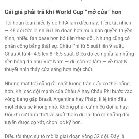
Cái giá phải trả khi World Cup “mở cửa” hơn
Tôi hoàn toàn hiểu lý do FIFA làm điều này. Tiền, tất nhiên
— 48 đội tức là nhiều liên đoàn hơn mua bản quyền truyền
hình, nhiều fan base hơn bỏ tiền theo dõi. Nhưng cũng có
phần công bằng thật sự. Châu Phi từ 5 suất lên 9 suất,
Châu Á từ 4–4.5 lên 8–8.5 suất. Điều đó có nghĩa là những
nền bóng đá như Việt Nam — dù còn xa lắm — về mặt lý
thuyết nhìn thấy cửa sáng hơn một chút.
Nhưng mặt trái cũng rõ: chất lượng trận đấu có thể loãng
hơn. Khi các đội mạnh của Châu Á hay Châu Phi bước vào
vòng bảng gặp Brazil, Argentina hay Pháp, tỉ lệ trận đấu
một chiều sẽ không nhỏ. Không phải cứ nhiều đội là hay.
Đôi khi sự thưa thớt về suất tham dự lại tạo ra những đội
tuyển được cọ xát, chọn lọc kỹ hơn.
Điều tôi thực sự tò mò là giai đoạn vòng 32 đội. Đây là