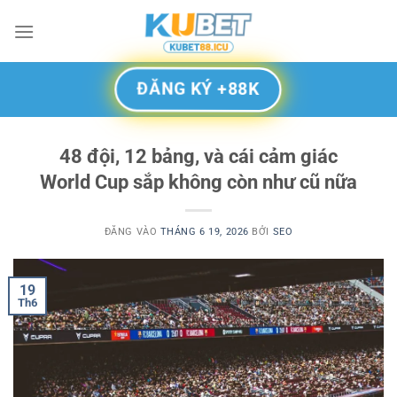
Bỏ
qua
nội
dung
ĐĂNG KÝ +88K
48 đội, 12 bảng, và cái cảm giác
World Cup sắp không còn như cũ nữa
ĐĂNG VÀO
THÁNG 6 19, 2026
BỞI
SEO
19
Th6